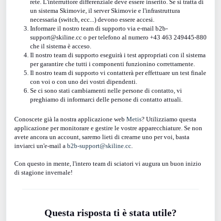
rete. L'interruttore differenziale deve essere inserito. Se si tratta di
un sistema Skimovie, il server Skimovie e l'infrastruttura
necessaria (switch, ecc...) devono essere accesi.
Informare il nostro team di supporto via e-mail b2b-
support@skiline.cc o per telefono al numero +43 463 249445-880
che il sistema è acceso.
Il nostro team di supporto eseguirà i test appropriati con il sistema
per garantire che tutti i componenti funzionino correttamente.
Il nostro team di supporto vi contatterà per effettuare un test finale
con voi o con uno dei vostri dipendenti.
Se ci sono stati cambiamenti nelle persone di contatto, vi
preghiamo di informarci delle persone di contatto attuali.
Conoscete già la nostra applicazione web
Metis
? Utilizziamo questa
applicazione per monitorare e gestire le vostre apparecchiature. Se non
avete ancora un account, saremo lieti di crearne uno per voi, basta
inviarci un'e-mail a
b2b-support@skiline.cc
.
Con questo in mente, l'intero team di sciatori vi augura un buon inizio
di stagione invernale!
Questa risposta ti è stata utile?